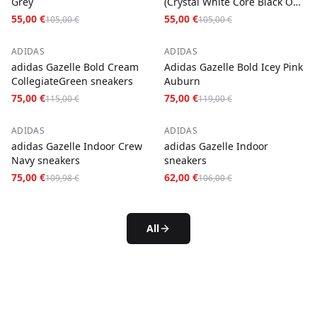
Grey
(Crystal White Core Black Off
White)
55,00 €
55,00 €
105,00 €
105,00 €
−
35
%
−
37
%
ADIDAS
ADIDAS
adidas Gazelle Bold Cream
Adidas Gazelle Bold Icey Pink
CollegiateGreen sneakers
Auburn
75,00 €
75,00 €
115,00 €
119,00 €
−
32
%
−
42
%
ADIDAS
ADIDAS
adidas Gazelle Indoor Crew
adidas Gazelle Indoor
Navy sneakers
sneakers
75,00 €
62,00 €
109,98 €
106,00 €
All