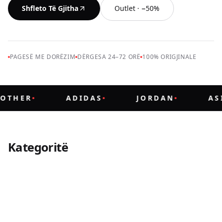
Shfleto Të Gjitha
Outlet · −50%
PAGESË ME DORËZIM
DËRGESA 24–72 ORË
100% ORIGJINALE
OTHER
ADIDAS
JORDAN
AS
MODELET MË TË SHITURA
Kategoritë
SNEAKERS PËR TË
Meshkuj
ULJE DERI −50%
Femra
Outlet