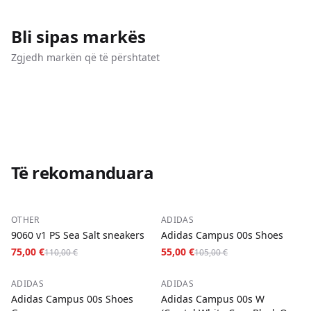
Bli sipas markës
Zgjedh markën që të përshtatet
44 MODELE
39 MODELE
19 MODELE
11 MODELE
New Balance
Adidas
Nike
Jordan
Shfleto
Shfleto
Shfleto
Shfleto
Të rekomanduara
−
32
%
−
48
%
OTHER
ADIDAS
9060 v1 PS Sea Salt sneakers
Adidas Campus 00s Shoes
75,00 €
55,00 €
110,00 €
105,00 €
−
48
%
−
48
%
ADIDAS
ADIDAS
Adidas Campus 00s Shoes
Adidas Campus 00s W