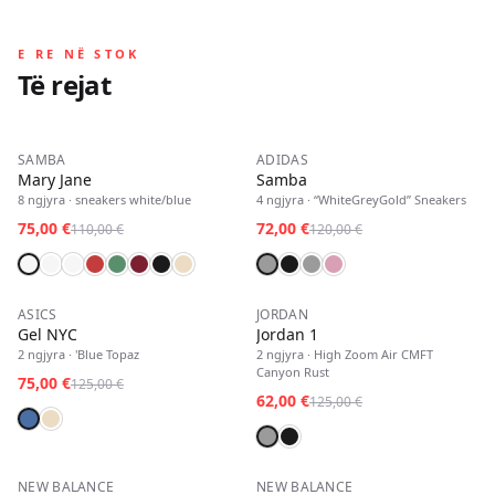
E RE NË STOK
Të rejat
E RE
−
32
%
E RE
−
40
%
SAMBA
ADIDAS
Mary Jane
Samba
8
ngjyra
·
sneakers white/blue
4
ngjyra
·
“WhiteGreyGold” Sneakers
75,00 €
72,00 €
110,00 €
120,00 €
E RE
−
40
%
E RE
−
50
%
ASICS
JORDAN
Gel NYC
Jordan 1
2
ngjyra
·
'Blue Topaz
2
ngjyra
·
High Zoom Air CMFT
Canyon Rust
75,00 €
125,00 €
62,00 €
125,00 €
E RE
−
40
%
E RE
−
42
%
NEW BALANCE
NEW BALANCE