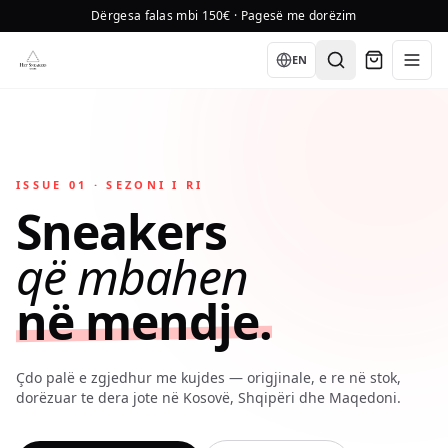
Dërgesa falas mbi 150€ · Pagesë me dorëzim
01
Language
EN
COVER
ISSUE 01 · SEZONI I RI
Sneakers
që mbahen
në mendje.
Çdo palë e zgjedhur me kujdes — origjinale, e re në stok,
dorëzuar te dera jote në Kosovë, Shqipëri dhe Maqedoni.