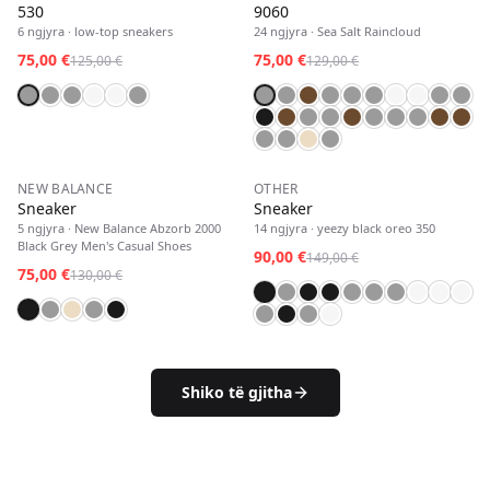
530
9060
6
ngjyra
·
low-top sneakers
24
ngjyra
·
Sea Salt Raincloud
75,00 €
75,00 €
125,00 €
129,00 €
E RE
−
42
%
E RE
−
40
%
NEW BALANCE
OTHER
Sneaker
Sneaker
5
ngjyra
·
New Balance Abzorb 2000
14
ngjyra
·
yeezy black oreo 350
Black Grey Men's Casual Shoes
90,00 €
149,00 €
75,00 €
130,00 €
Shiko të gjitha