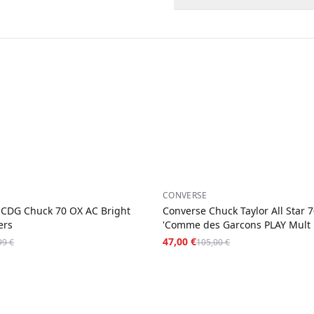
Material
Hochwertiges Le
Mit feuchtem Tuch abwischen
Nordmazedonien
—
3-5
Tage
SKU
converse-run-s
Zahlung bei Lieferung bei jed
−
55
%
CONVERSE
 CDG Chuck 70 OX AC Bright
Converse Chuck Taylor All Star 7
ers
'Comme des Garcons PLAY Mult
47,00 €
99 €
105,00 €