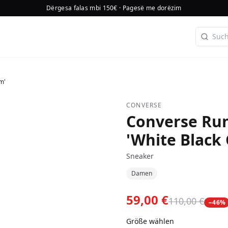
Dërgesa falas mbi 150€ · Pagesë me dorëzim
m'
CONVERSE
Converse Run
'White Black
Sneaker
Damen
59,00 €
110,00 €
−
46
%
Größe wählen