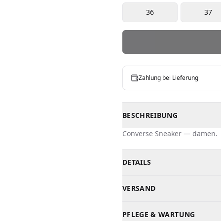
36
37
Zahlung bei Lieferung
BESCHREIBUNG
Converse
Sneaker
—
damen
.
DETAILS
Marke
Converse
VERSAND
Modell
Sneaker
Kosovo
—
2-3
Tage
—
2,00 €
Geschlecht
Damen
PFLEGE & WARTUNG
Albanien
—
3-5
Tage
—
5,00 