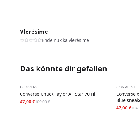
Vlerësime
Ende nuk ka vlerësime
Das könnte dir gefallen
−
57
%
−
55
%
CONVERSE
CONVERSE
Converse Chuck Taylor All Star 70 Hi
Converse x
Blue sneak
47,00 €
109,00 €
47,00 €
104,