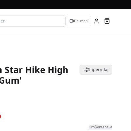
Language
Deutsch
 Star Hike High
Shpërndaj
 Gum'
Größentabelle