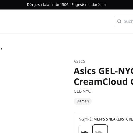
Dërgesa falas mbi 150€ · Pagesë me dorëzim
ey
ASICS
Asics GEL-NY
CreamCloud 
GEL-NYC
Damen
NGJYRË:
MEN'S SNEAKERS, C