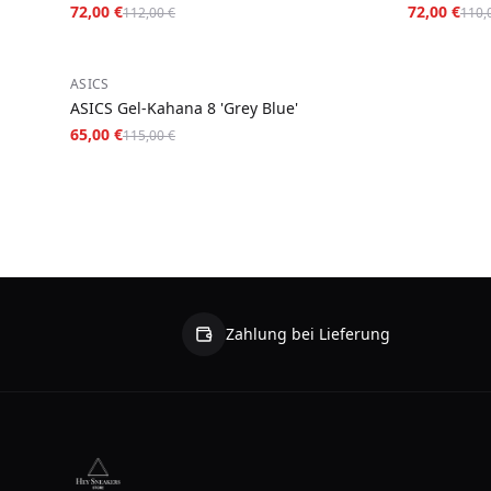
72,00 €
72,00 €
112,00 €
110,
−
43
%
ASICS
ASICS Gel-Kahana 8 'Grey Blue'
65,00 €
115,00 €
Zahlung bei Lieferung