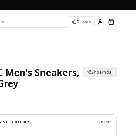
Language
Deutsch
C Men's Sneakers,
Shpërndaj
Grey
REAMCLOUD GREY
2
ngjyra