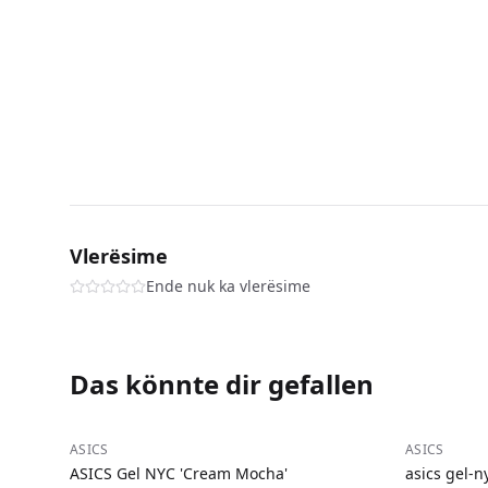
Vlerësime
Ende nuk ka vlerësime
Das könnte dir gefallen
−
36
%
−
35
%
ASICS
ASICS
ASICS Gel NYC 'Cream Mocha'
asics gel-n