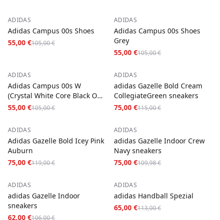
−
48
%
−
48
%
ADIDAS
ADIDAS
Adidas Campus 00s Shoes
Adidas Campus 00s Shoes
Grey
55,00 €
105,00 €
55,00 €
105,00 €
−
48
%
−
35
%
ADIDAS
ADIDAS
Adidas Campus 00s W
adidas Gazelle Bold Cream
(Crystal White Core Black Off
CollegiateGreen sneakers
White)
55,00 €
75,00 €
105,00 €
115,00 €
−
37
%
−
32
%
ADIDAS
ADIDAS
Adidas Gazelle Bold Icey Pink
adidas Gazelle Indoor Crew
Auburn
Navy sneakers
75,00 €
75,00 €
119,00 €
109,98 €
−
42
%
−
42
%
ADIDAS
ADIDAS
adidas Gazelle Indoor
adidas Handball Spezial
sneakers
65,00 €
113,00 €
62,00 €
106,00 €