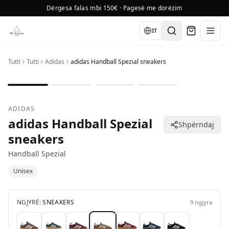
Dërgesa falas mbi 150€ · Pagesë me dorëzim
Language
IT
Tutti
Tutti
Adidas
adidas Handball Spezial sneakers
1
/
4
ADIDAS
adidas Handball Spezial
Shpërndaj
sneakers
Handball Spezial
Unisex
NGJYRË:
SNEAKERS
9
ngjyra