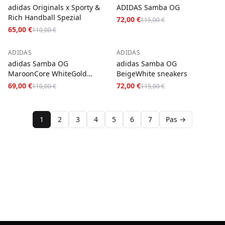
adidas Originals x Sporty &
ADIDAS Samba OG
Rich Handball Spezial
72,00 €
115,00 €
65,00 €
110,00 €
−
37
%
−
37
%
ADIDAS
ADIDAS
adidas Samba OG
adidas Samba OG
MaroonCore WhiteGold
BeigeWhite sneakers
Metallic sneakers
69,00 €
72,00 €
110,00 €
115,00 €
1
2
3
4
5
6
7
Pas →