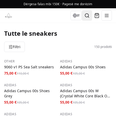
Dërgesa falas mbi 150€ · Pagesë me dorëzim
Language
IT
Tutte le sneakers
Filtri
150 prodotti
−
32
%
−
48
%
OTHER
ADIDAS
9060 v1 PS Sea Salt sneakers
Adidas Campus 00s Shoes
75,00 €
55,00 €
110,00 €
105,00 €
−
48
%
−
48
%
ADIDAS
ADIDAS
Adidas Campus 00s Shoes
Adidas Campus 00s W
Grey
(Crystal White Core Black Off
White)
55,00 €
55,00 €
105,00 €
105,00 €
−
35
%
−
37
%
ADIDAS
ADIDAS