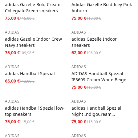
adidas Gazelle Bold Cream
Adidas Gazelle Bold Icey Pink
CollegiateGreen sneakers
Auburn
75,00 €
75,00 €
115,00 €
119,00 €
−
32
%
−
42
%
ADIDAS
ADIDAS
adidas Gazelle Indoor Crew
adidas Gazelle Indoor
Navy sneakers
sneakers
75,00 €
62,00 €
109,98 €
106,00 €
−
42
%
−
35
%
ADIDAS
ADIDAS
adidas Handball Spezial
ADIDAS Handball Spezial
IE3699 Cream White Beige
65,00 €
113,00 €
75,00 €
115,00 €
−
35
%
−
35
%
ADIDAS
ADIDAS
adidas Handball Spezial low-
adidas Handball Spezial
top sneakers
Night IndigoCream
WhiteCloud White sneakers
75,00 €
75,00 €
115,00 €
115,00 €
−
41
%
−
35
%
ADIDAS
ADIDAS