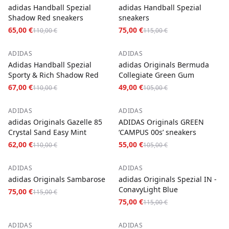
adidas Handball Spezial
adidas Handball Spezial
Shadow Red sneakers
sneakers
65,00 €
75,00 €
110,00 €
115,00 €
−
39
%
−
53
%
ADIDAS
ADIDAS
Adidas Handball Spezial
adidas Originals Bermuda
Sporty & Rich Shadow Red
Collegiate Green Gum
67,00 €
49,00 €
110,00 €
105,00 €
−
44
%
−
48
%
ADIDAS
ADIDAS
adidas Originals Gazelle 85
ADIDAS Originals GREEN
Crystal Sand Easy Mint
‘CAMPUS 00s’ sneakers
62,00 €
55,00 €
110,00 €
105,00 €
−
35
%
−
35
%
ADIDAS
ADIDAS
adidas Originals Sambarose
adidas Originals Spezial IN -
ConavyLight Blue
75,00 €
115,00 €
75,00 €
115,00 €
−
41
%
−
37
%
ADIDAS
ADIDAS