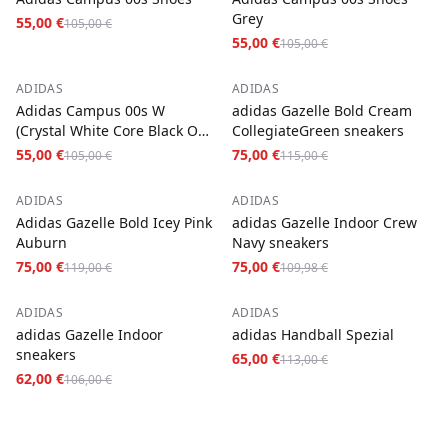
Grey
55,00 €
105,00 €
55,00 €
105,00 €
−
48
%
−
35
%
ADIDAS
ADIDAS
Adidas Campus 00s W
adidas Gazelle Bold Cream
(Crystal White Core Black Off
CollegiateGreen sneakers
White)
55,00 €
75,00 €
105,00 €
115,00 €
−
37
%
−
32
%
ADIDAS
ADIDAS
Adidas Gazelle Bold Icey Pink
adidas Gazelle Indoor Crew
Auburn
Navy sneakers
75,00 €
75,00 €
119,00 €
109,98 €
−
42
%
−
42
%
ADIDAS
ADIDAS
adidas Gazelle Indoor
adidas Handball Spezial
sneakers
65,00 €
113,00 €
62,00 €
106,00 €