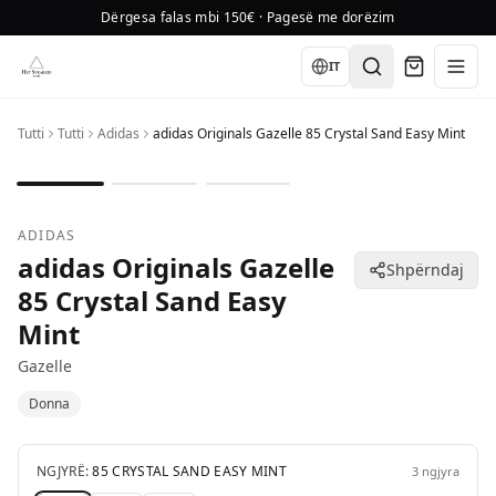
Dërgesa falas mbi 150€ · Pagesë me dorëzim
Language
IT
Tutti
Tutti
Adidas
adidas Originals Gazelle 85 Crystal Sand Easy Mint
1
/
3
ADIDAS
adidas Originals Gazelle
Shpërndaj
85 Crystal Sand Easy
Mint
Gazelle
Donna
NGJYRË:
85 CRYSTAL SAND EASY MINT
3
ngjyra