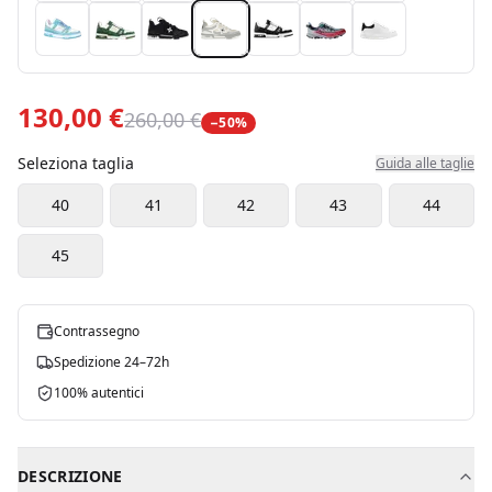
130,00 €
260,00 €
−
50
%
Seleziona taglia
Guida alle taglie
40
41
42
43
44
45
Contrassegno
Spedizione 24–72h
100% autentici
DESCRIZIONE