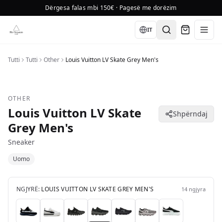
Dërgesa falas mbi 150€ · Pagesë me dorëzim
Language
IT
Tutti
Tutti
Other
Louis Vuitton LV Skate Grey Men's
OTHER
Louis Vuitton LV Skate
Shpërndaj
Grey Men's
Sneaker
Uomo
NGJYRË:
LOUIS VUITTON LV SKATE GREY MEN'S
14
ngjyra