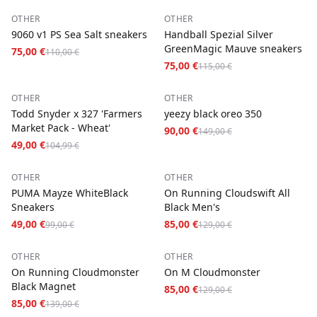
−
32
%
−
35
%
OTHER
OTHER
9060 v1 PS Sea Salt sneakers
Handball Spezial Silver
GreenMagic Mauve sneakers
75,00 €
110,00 €
75,00 €
115,00 €
−
53
%
−
40
%
OTHER
OTHER
Todd Snyder x 327 'Farmers
yeezy black oreo 350
Market Pack - Wheat'
90,00 €
149,00 €
49,00 €
104,99 €
−
51
%
−
34
%
OTHER
OTHER
PUMA Mayze WhiteBlack
On Running Cloudswift All
Sneakers
Black Men's
49,00 €
85,00 €
99,00 €
129,00 €
−
39
%
−
34
%
OTHER
OTHER
On Running Cloudmonster
On M Cloudmonster
Black Magnet
85,00 €
129,00 €
85,00 €
139,00 €