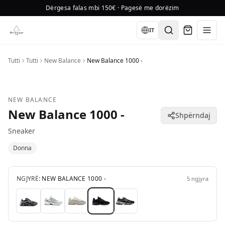
Dërgesa falas mbi 150€ · Pagesë me dorëzim
Language
IT
Tutti
Tutti
New Balance
New Balance 1000 -
NEW BALANCE
New Balance 1000 -
Shpërndaj
Sneaker
Donna
NGJYRË:
NEW BALANCE 1000 -
5
ngjyra