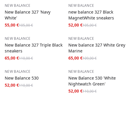
−
48
%
−
50
%
NEW BALANCE
NEW BALANCE
New Balance 327 'Navy
new balance 327 Black
White'
MagnetWhite sneakers
55,00 €
52,00 €
105,00 €
105,00 €
−
41
%
−
40
%
NEW BALANCE
NEW BALANCE
New Balance 327 Triple Black
New balance 327 White Grey
sneakers
Marine
65,00 €
65,00 €
110,00 €
109,00 €
−
53
%
−
53
%
NEW BALANCE
NEW BALANCE
New Balance 530
New Balance 530 'White
Nightwatch Green'
52,00 €
110,00 €
52,00 €
110,00 €