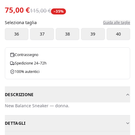
75,00 €
115,00 €
−
35
%
Seleziona taglia
Guida alle taglie
36
37
38
39
40
Contrassegno
Spedizione 24–72h
100% autentici
DESCRIZIONE
New Balance
Sneaker
—
donna
.
DETTAGLI
Marchio
New Balance