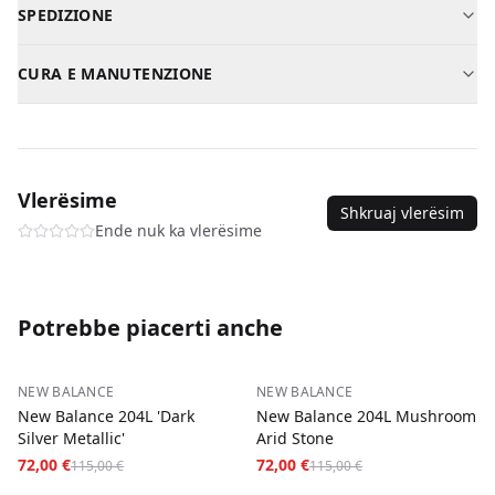
SPEDIZIONE
Modello
Sneaker
Kosovo
—
2-3
giorni
—
2,00 €
Genere
Donna
CURA E MANUTENZIONE
Albania
—
3-5
giorni
—
5,00 €
Materiale
Pelle pregiata / tessuto
Pulire con un panno umido. Non lavare in lavatrice.
Macedonia del Nord
—
3-5
giorni
—
5,00 €
SKU
new-balance-1000-mens-36
Contrassegno su ogni ordine.
Vlerësime
Shkruaj vlerësim
Ende nuk ka vlerësime
Potrebbe piacerti anche
−
37
%
−
37
%
NEW BALANCE
NEW BALANCE
New Balance 204L 'Dark
New Balance 204L Mushroom
Silver Metallic'
Arid Stone
72,00 €
72,00 €
115,00 €
115,00 €