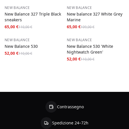
−
41
%
−
40
%
NEW BALANCE
NEW BALANCE
New Balance 327 Triple Black
New balance 327 White Grey
sneakers
Marine
65,00 €
65,00 €
110,00 €
109,00 €
−
53
%
−
53
%
NEW BALANCE
NEW BALANCE
New Balance 530
New Balance 530 'White
Nightwatch Green'
52,00 €
110,00 €
52,00 €
110,00 €
Contrassegno
Spedizione 24–72h