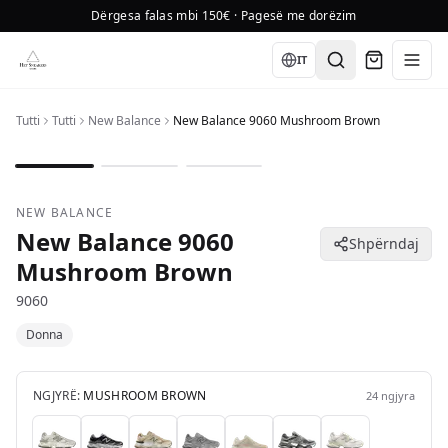
Dërgesa falas mbi 150€ · Pagesë me dorëzim
Language
IT
Tutti
Tutti
New Balance
New Balance 9060 Mushroom Brown
1
/
3
NEW BALANCE
New Balance 9060
Shpërndaj
Mushroom Brown
9060
Donna
NGJYRË:
MUSHROOM BROWN
24
ngjyra