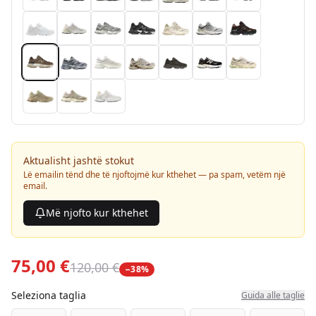
Aktualisht jashtë stokut
Lë emailin tënd dhe të njoftojmë kur kthehet — pa spam, vetëm një
email.
Më njofto kur kthehet
75,00 €
120,00 €
−
38
%
Seleziona taglia
Guida alle taglie