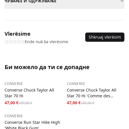
ЧУВАЊЕ И ОДРЖУВАЊЕ
Албанија
—
3-5
дена
—
5,00 €
Материјал
Квалитетна кожа / текстил
Бриши со влажна крпа. Не пери во машина.
Северна Македонија
—
3-5
дена
—
5,00 €
SKU
converse-x-cdg-chuck-70-ox-ac-bright-blue-
sneakers-36
Плаќање при достава за сите нарачки.
Vlerësime
Shkruaj vlerësim
Ende nuk ka vlerësime
Би можело да ти се допадне
−
57
%
−
55
%
CONVERSE
CONVERSE
Converse Chuck Taylor All
Converse Chuck Taylor All
Star 70 Hi
Star 70 Hi 'Comme des
Garcons PLAY Mult
47,00 €
47,00 €
109,00 €
105,00 €
−
46
%
CONVERSE
Converse Run Star Hike High
'White Black Gum'