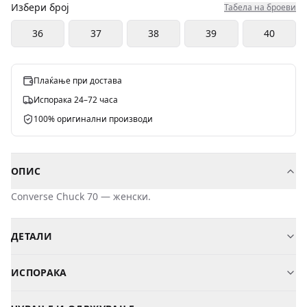
Избери број
Табела на броеви
36
37
38
39
40
Плаќање при достава
Испорака 24–72 часа
100% оригинални производи
ОПИС
Converse
Chuck 70
—
женски
.
ДЕТАЛИ
Бренд
Converse
ИСПОРАКА
Модел
Chuck 70
Косово
—
2-3
дена
—
2,00 €
Пол
Женски