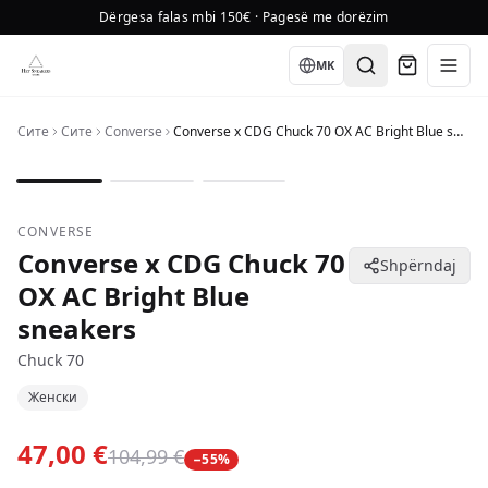
Dërgesa falas mbi 150€ · Pagesë me dorëzim
Language
MK
Сите
Сите
Converse
Converse x CDG Chuck 70 OX AC Bright Blue sneakers
1
/
3
CONVERSE
Converse x CDG Chuck 70
Shpërndaj
OX AC Bright Blue
sneakers
Chuck 70
Женски
47,00 €
104,99 €
−
55
%