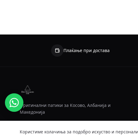
Плаќање при достава
Оригинални патики за Косово, Албанија и
Македонија
hello@heysneakers.store
Користиме колачиња за подобро искуство и персонал