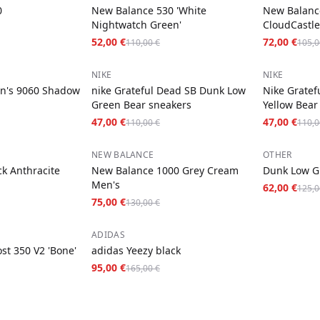
0
New Balance 530 'White
New Balanc
Nightwatch Green'
CloudCastl
52,00 €
72,00 €
110,00 €
105,0
−
57
%
−
57
%
NIKE
NIKE
n's 9060 Shadow
nike Grateful Dead SB Dunk Low
Nike Gratef
Green Bear sneakers
Yellow Bear
47,00 €
47,00 €
110,00 €
110,0
−
42
%
−
50
%
NEW BALANCE
OTHER
k Anthracite
New Balance 1000 Grey Cream
Dunk Low G
Men's
62,00 €
125,0
75,00 €
130,00 €
−
42
%
ADIDAS
st 350 V2 'Bone'
adidas Yeezy black
95,00 €
165,00 €