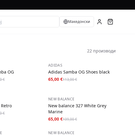
Language
Македонски
22 производи
−
42
%
ADIDAS
mba OG
Adidas Samba OG Shoes black
65,00 €
0 €
113,00 €
−
40
%
NEW BALANCE
 Retro
New balance 327 White Grey
Marine
0 €
65,00 €
109,00 €
−
38
%
E
NEW BALANCE