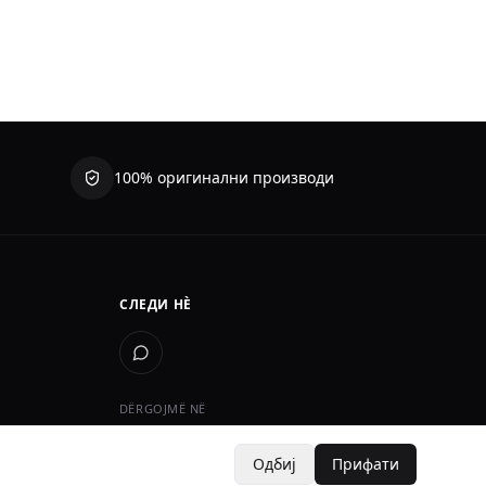
100% оригинални производи
СЛЕДИ НÈ
DËRGOJMË NË
Kosovë · Shqipëri · Maqedoni e Veriut
Одбиј
Прифати