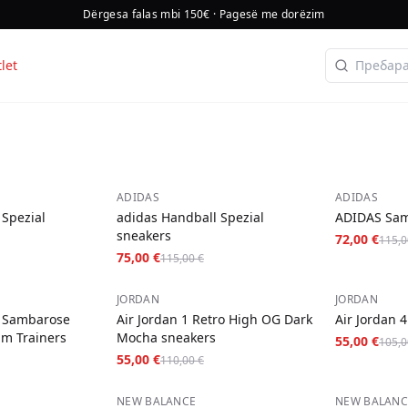
Dërgesa falas mbi 150€ · Pagesë me dorëzim
let
−
35
%
−
37
%
ADIDAS
ADIDAS
 Spezial
adidas Handball Spezial
ADIDAS Sa
sneakers
72,00 €
115,0
75,00 €
115,00 €
−
50
%
−
48
%
JORDAN
JORDAN
 Sambarose
Air Jordan 1 Retro High OG Dark
Air Jordan 4
um Trainers
Mocha sneakers
55,00 €
105,0
55,00 €
110,00 €
−
53
%
−
31
%
NEW BALANCE
NEW BALANC