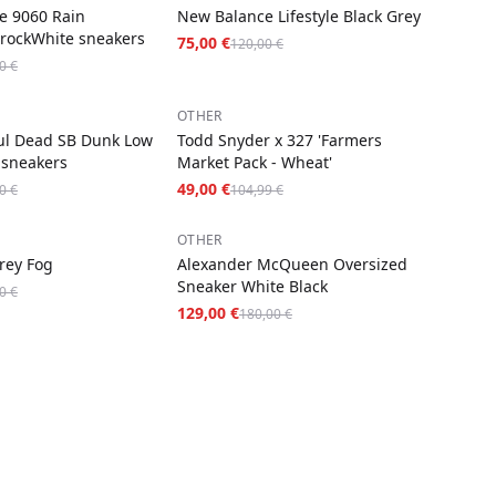
e 9060 Rain
New Balance Lifestyle Black Grey
erockWhite sneakers
75,00 €
120,00 €
0 €
−
53
%
OTHER
ul Dead SB Dunk Low
Todd Snyder x 327 'Farmers
 sneakers
Market Pack - Wheat'
49,00 €
0 €
104,99 €
−
28
%
OTHER
rey Fog
Alexander McQueen Oversized
Sneaker White Black
0 €
129,00 €
180,00 €