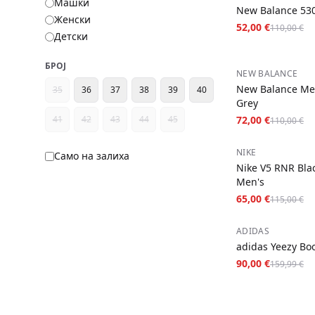
Машки
New Balance 53
Женски
52,00 €
110,00 €
Детски
БРОЈ
−
35
%
NEW BALANCE
New Balance Me
35
36
37
38
39
40
Grey
41
42
43
44
45
72,00 €
110,00 €
−
43
%
NIKE
Само на залиха
Nike V5 RNR Blac
Men's
65,00 €
115,00 €
−
44
%
ADIDAS
adidas Yeezy Boo
90,00 €
159,99 €