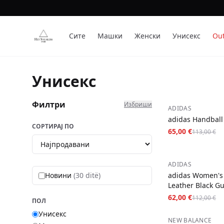
Сите
Машки
Женски
Унисекс
Out
Унисекс
Филтри
Избриши
−
42
%
ADIDAS
adidas Handball
СОРТИРАЈ ПО
65,00 €
113,00 €
−
45
%
ADIDAS
Новини
(30 ditë)
adidas Women's
Leather Black G
62,00 €
112,00 €
ПОЛ
Унисекс
−
53
%
NEW BALANCE