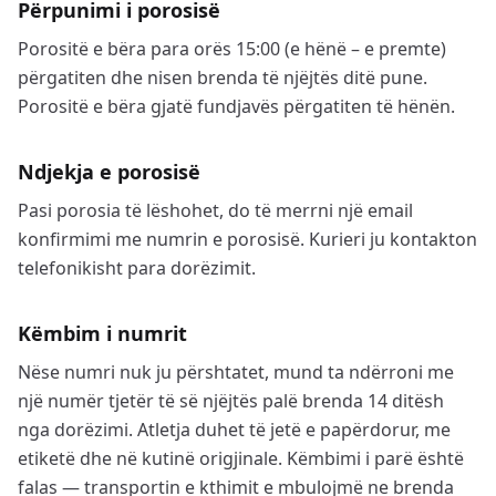
Përpunimi i porosisë
Porositë e bëra para orës 15:00 (e hënë – e premte)
përgatiten dhe nisen brenda të njëjtës ditë pune.
Porositë e bëra gjatë fundjavës përgatiten të hënën.
Ndjekja e porosisë
Pasi porosia të lëshohet, do të merrni një email
konfirmimi me numrin e porosisë. Kurieri ju kontakton
telefonikisht para dorëzimit.
Këmbim i numrit
Nëse numri nuk ju përshtatet, mund ta ndërroni me
një numër tjetër të së njëjtës palë brenda 14 ditësh
nga dorëzimi. Atletja duhet të jetë e papërdorur, me
etiketë dhe në kutinë origjinale. Këmbimi i parë është
falas — transportin e kthimit e mbulojmë ne brenda