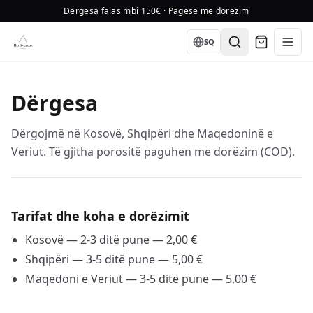
Dërgesa falas mbi 150€ · Pagesë me dorëzim
Language
SQ
Dërgesa
Dërgojmë në Kosovë, Shqipëri dhe Maqedoninë e
Veriut. Të gjitha porositë paguhen me dorëzim (COD).
Tarifat dhe koha e dorëzimit
Kosovë — 2-3 ditë pune — 2,00 €
Shqipëri — 3-5 ditë pune — 5,00 €
Maqedoni e Veriut — 3-5 ditë pune — 5,00 €