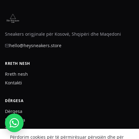
Sneakers origjinale për Kosovë, Shqipëri dhe Maqedoni
hello@heysneakers.store
RRETH NESH
Rreth nesh
Kontakti
DËRGESA
Dërgesa
Privatësia
Termet
Përdorim cookies për të përmirësuar përvojën dhe për