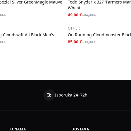
pezial Silver GreenMagic Mauve
Todd Snyder x 327 'Farmers Mar
Wheat'
49,00 €
00 €
104,99 €
−
39
%
OTHER
 Cloudswift All Black Men's
On Running Cloudmonster Blac
85,00 €
00 €
139,00 €
Isporuka 24–72h
O NAMA
DOSTAVA