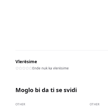
Vlerësime
Ende nuk ka vlerësime
Moglo bi da ti se svidi
−
32
%
−
35
%
OTHER
OTHER