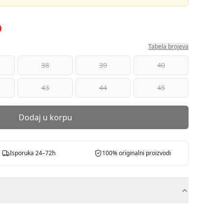
Tabela brojeva
38
39
40
43
44
45
Dodaj u korpu
Isporuka 24–72h
100% originalni proizvodi