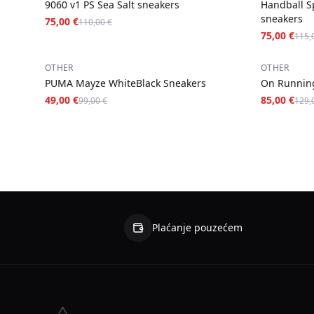
9060 v1 PS Sea Salt sneakers
Handball S
sneakers
75,00 €
110,00 €
75,00 €
115,
−
51
%
−
34
%
OTHER
OTHER
PUMA Mayze WhiteBlack Sneakers
On Running
49,00 €
85,00 €
99,00 €
129,
Plaćanje pouzećem