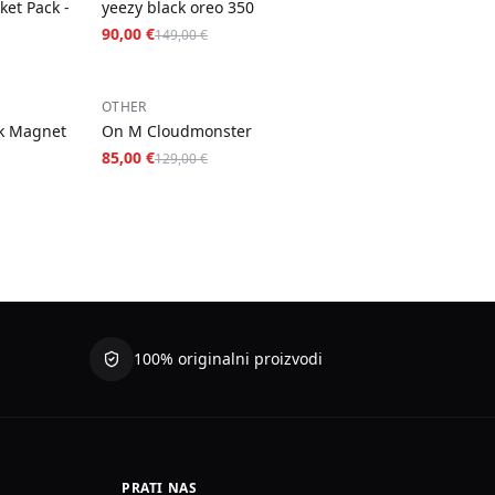
ket Pack -
yeezy black oreo 350
90,00 €
149,00 €
−
34
%
OTHER
k Magnet
On M Cloudmonster
85,00 €
129,00 €
100% originalni proizvodi
PRATI NAS