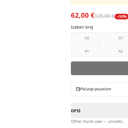
62,00 €
125,00 €
−
50
%
Izaberi broj
36
37
41
42
Plaćanje pouzećem
OPIS
Other
Dunk Low
—
uniseks
.