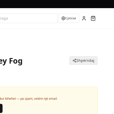
Language
Српски
ey Fog
Shpërndaj
 kur kthehet — pa spam, vetëm një email.