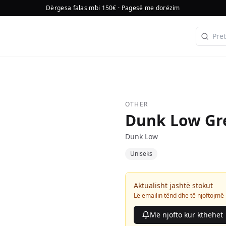
Dërgesa falas mbi 150€ · Pagesë me dorëzim
OTHER
Dunk Low Gr
Dunk Low
Uniseks
Aktualisht jashtë stokut
Lë emailin tënd dhe të njoftojmë
Më njofto kur kthehet