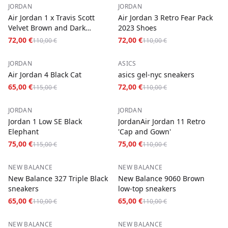
−
35
%
−
35
%
JORDAN
JORDAN
Air Jordan 1 x Travis Scott
Air Jordan 3 Retro Fear Pack
Velvet Brown and Dark
2023 Shoes
Mocha
72,00 €
72,00 €
110,00 €
110,00 €
−
43
%
−
35
%
JORDAN
ASICS
Air Jordan 4 Black Cat
asics gel-nyc sneakers
65,00 €
72,00 €
115,00 €
110,00 €
−
35
%
−
32
%
JORDAN
JORDAN
Jordan 1 Low SE Black
JordanAir Jordan 11 Retro
Elephant
'Cap and Gown'
75,00 €
75,00 €
115,00 €
110,00 €
−
41
%
−
41
%
NEW BALANCE
NEW BALANCE
New Balance 327 Triple Black
New Balance 9060 Brown
sneakers
low-top sneakers
65,00 €
65,00 €
110,00 €
110,00 €
−
35
%
−
50
%
NEW BALANCE
NEW BALANCE