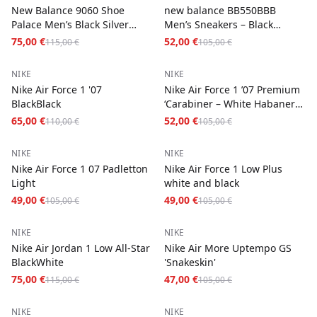
New Balance 9060 Shoe
new balance BB550BBB
Palace Men’s Black Silver
Men’s Sneakers – Black
Running Shoes
Classic Casual Shoes
75,00 €
52,00 €
115,00 €
105,00 €
−
41
%
−
50
%
NIKE
NIKE
Nike Air Force 1 '07
Nike Air Force 1 ’07 Premium
BlackBlack
‘Carabiner – White Habanero
Red’
65,00 €
52,00 €
110,00 €
105,00 €
−
53
%
−
53
%
NIKE
NIKE
Nike Air Force 1 07 Padletton
Nike Air Force 1 Low Plus
Light
white and black
49,00 €
49,00 €
105,00 €
105,00 €
−
35
%
−
55
%
NIKE
NIKE
Nike Air Jordan 1 Low All-Star
Nike Air More Uptempo GS
BlackWhite
'Snakeskin'
75,00 €
47,00 €
115,00 €
105,00 €
−
55
%
−
55
%
NIKE
NIKE