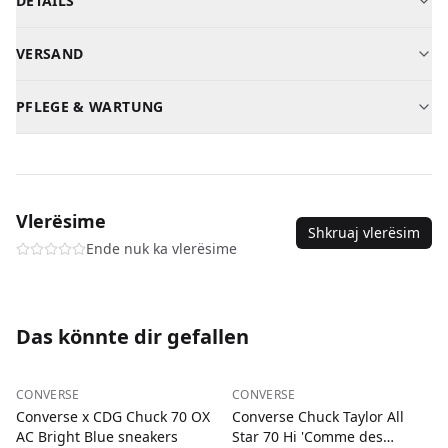
DETAILS
Marke
Converse
VERSAND
Modell
Chuck Taylor All Star 70
Kosovo
—
2-3
Tage
—
2,00 €
Geschlecht
Damen
PFLEGE & WARTUNG
Albanien
—
3-5
Tage
—
5,00 €
Material
Hochwertiges Leder / Textil
Mit feuchtem Tuch abwischen. Nicht in der Maschine
Nordmazedonien
—
3-5
Tage
—
5,00 €
SKU
converse-chuck-taylor-all-star-70-hi-36
waschen.
Zahlung bei Lieferung bei jeder Bestellung.
Vlerësime
Shkruaj vlerësim
Ende nuk ka vlerësime
Das könnte dir gefallen
−
55
%
−
55
%
CONVERSE
CONVERSE
Converse x CDG Chuck 70 OX
Converse Chuck Taylor All
AC Bright Blue sneakers
Star 70 Hi 'Comme des