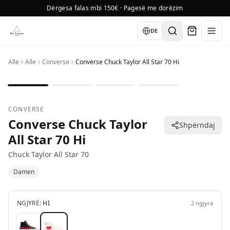
Dërgesa falas mbi 150€ · Pagesë me dorëzim
Language
DE
Alle
Alle
Converse
Converse Chuck Taylor All Star 70 Hi
1
/
4
CONVERSE
Converse Chuck Taylor
Shpërndaj
All Star 70 Hi
Chuck Taylor All Star 70
Damen
NGJYRË:
HI
2
ngjyra