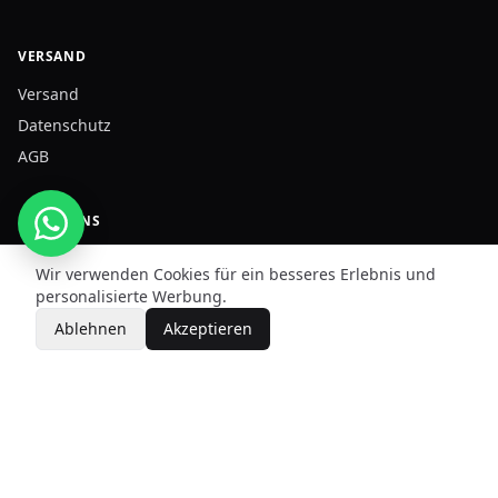
VERSAND
Versand
Datenschutz
AGB
FOLGE UNS
Wir verwenden Cookies für ein besseres Erlebnis und
personalisierte Werbung.
109,00 €
Ablehnen
Akzeptieren
DËRGOJMË NË
Größe wählen
47,00 €
Kosovë · Shqipëri · Maqedoni e Veriut
©
2026
HEY Sneakers Store
—
Alle Rechte vorbehalten.
Zhvilluar nga
Zebra Agency