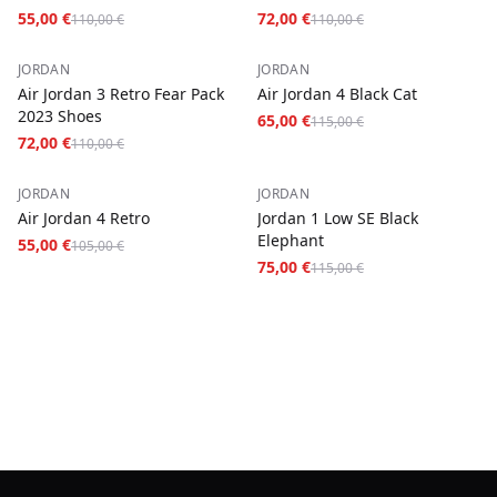
Mocha
55,00 €
72,00 €
110,00 €
110,00 €
−
35
%
−
43
%
JORDAN
JORDAN
Air Jordan 3 Retro Fear Pack
Air Jordan 4 Black Cat
2023 Shoes
65,00 €
115,00 €
72,00 €
110,00 €
−
48
%
−
35
%
JORDAN
JORDAN
Air Jordan 4 Retro
Jordan 1 Low SE Black
Elephant
55,00 €
105,00 €
75,00 €
115,00 €