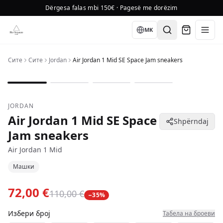
Dërgesa falas mbi 150€ · Pagesë me dorëzim
Language
MK
Сите
Сите
Jordan
Air Jordan 1 Mid SE Space Jam sneakers
1
/
4
JORDAN
Air Jordan 1 Mid SE Space
Shpërndaj
Jam sneakers
Air Jordan 1 Mid
Машки
72,00 €
110,00 €
−
35
%
Избери број
Табела на броеви