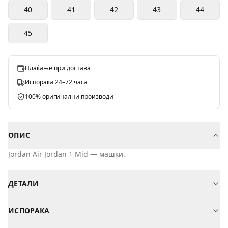
40
41
42
43
44
45
Плаќање при достава
Испорака 24–72 часа
100% оригинални производи
ОПИС
Jordan
Air Jordan 1 Mid
—
машки
.
ДЕТАЛИ
Бренд
Jordan
ИСПОРАКА
Модел
Air Jordan 1 Mid