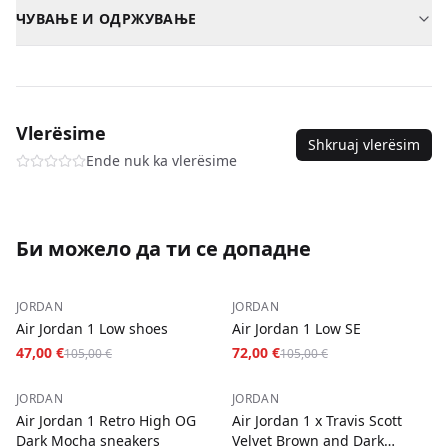
Косово
—
2-3
дена
—
2,00 €
Пол
Машки
ЧУВАЊЕ И ОДРЖУВАЊЕ
Албанија
—
3-5
дена
—
5,00 €
Материјал
Квалитетна кожа / текстил
Бриши со влажна крпа. Не пери во машина.
Северна Македонија
—
3-5
дена
—
5,00 €
SKU
air-jordan-1-mid-se-space-jam-sneakers-40
Плаќање при достава за сите нарачки.
Vlerësime
Shkruaj vlerësim
Ende nuk ka vlerësime
Би можело да ти се допадне
−
55
%
−
31
%
JORDAN
JORDAN
Air Jordan 1 Low shoes
Air Jordan 1 Low SE
47,00 €
72,00 €
105,00 €
105,00 €
−
50
%
−
35
%
JORDAN
JORDAN
Air Jordan 1 Retro High OG
Air Jordan 1 x Travis Scott
Dark Mocha sneakers
Velvet Brown and Dark