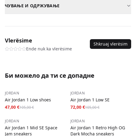
Косово
—
2-3
дена
—
2,00 €
Пол
Машки
ЧУВАЊЕ И ОДРЖУВАЊЕ
Албанија
—
3-5
дена
—
5,00 €
Материјал
Квалитетна кожа / текстил
Бриши со влажна крпа. Не пери во машина.
Северна Македонија
—
3-5
дена
—
5,00 €
SKU
air-jordan-3-retro-fear-pack-2023-shoes-40
Плаќање при достава за сите нарачки.
Vlerësime
Shkruaj vlerësim
Ende nuk ka vlerësime
Би можело да ти се допадне
−
55
%
−
31
%
JORDAN
JORDAN
Air Jordan 1 Low shoes
Air Jordan 1 Low SE
47,00 €
72,00 €
105,00 €
105,00 €
−
35
%
−
50
%
JORDAN
JORDAN
Air Jordan 1 Mid SE Space
Air Jordan 1 Retro High OG
Jam sneakers
Dark Mocha sneakers