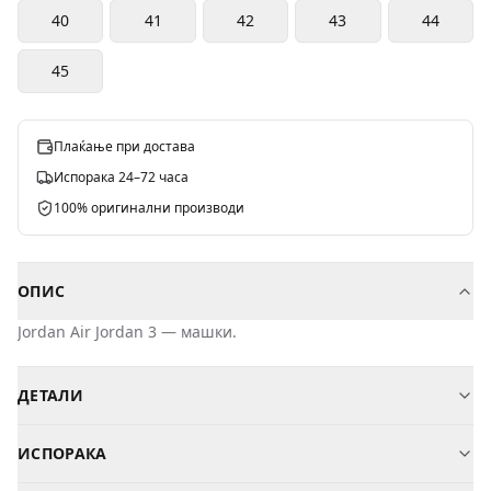
40
41
42
43
44
45
Плаќање при достава
Испорака 24–72 часа
100% оригинални производи
ОПИС
Jordan
Air Jordan 3
—
машки
.
ДЕТАЛИ
Бренд
Jordan
ИСПОРАКА
Модел
Air Jordan 3