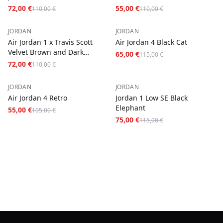
72,00 €
55,00 €
110,00 €
110,00 €
−
35
%
−
43
%
JORDAN
JORDAN
Air Jordan 1 x Travis Scott
Air Jordan 4 Black Cat
Velvet Brown and Dark
65,00 €
115,00 €
Mocha
72,00 €
110,00 €
−
48
%
−
35
%
JORDAN
JORDAN
Air Jordan 4 Retro
Jordan 1 Low SE Black
Elephant
55,00 €
105,00 €
75,00 €
115,00 €