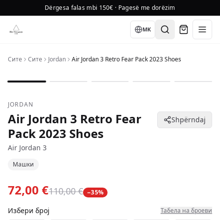
Dërgesa falas mbi 150€ · Pagesë me dorëzim
Language
MK
Сите
Сите
Jordan
Air Jordan 3 Retro Fear Pack 2023 Shoes
1
/
5
JORDAN
Air Jordan 3 Retro Fear
Shpërndaj
Pack 2023 Shoes
Air Jordan 3
Машки
72,00 €
110,00 €
−
35
%
Избери број
Табела на броеви