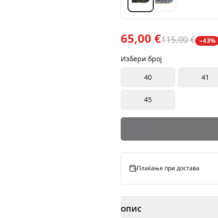
65,00 €
115,00 €
−
43
%
Избери број
40
41
45
Плаќање при достава
ОПИС