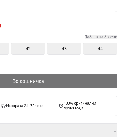
Табела на броеви
42
43
44
Во кошничка
100% оригинални
Испорака 24–72 часа
производи