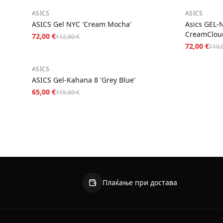
−
36
%
−
35
%
ASICS
ASICS
ASICS Gel NYC 'Cream Mocha'
Asics GEL-
CreamClou
72,00 €
112,00 €
72,00 €
110,
−
43
%
ASICS
ASICS Gel-Kahana 8 'Grey Blue'
65,00 €
115,00 €
Плаќање при достава