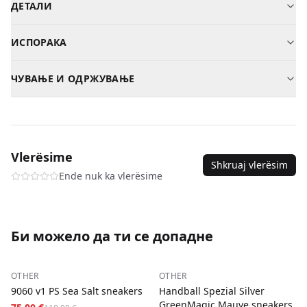
ДЕТАЛИ
Бренд
Other
ИСПОРАКА
Модел
Sneaker
Косово
—
2-3
дена
—
2,00 €
Пол
Женски
ЧУВАЊЕ И ОДРЖУВАЊЕ
Албанија
—
3-5
дена
—
5,00 €
Материјал
Квалитетна кожа / текстил
Бриши со влажна крпа. Не пери во машина.
Северна Македонија
—
3-5
дена
—
5,00 €
SKU
mayze-womens-trainers-36
Плаќање при достава за сите нарачки.
Vlerësime
Shkruaj vlerësim
Ende nuk ka vlerësime
Би можело да ти се допадне
−
32
%
−
35
%
OTHER
OTHER
9060 v1 PS Sea Salt sneakers
Handball Spezial Silver
GreenMagic Mauve sneakers