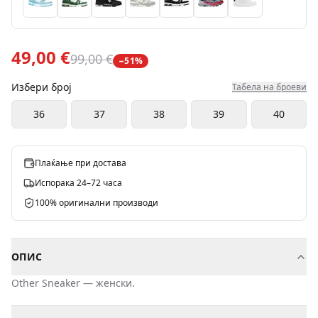
49,00 €
99,00 €
−
51
%
Избери број
Табела на броеви
36
37
38
39
40
Плаќање при достава
Испорака 24–72 часа
100% оригинални производи
ОПИС
Other
Sneaker
—
женски
.