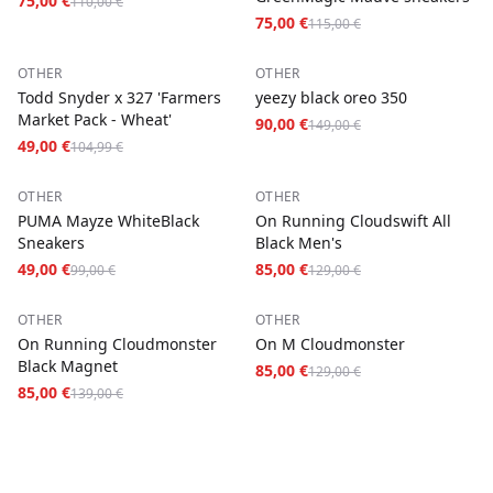
75,00 €
110,00 €
75,00 €
115,00 €
−
53
%
−
40
%
OTHER
OTHER
Todd Snyder x 327 'Farmers
yeezy black oreo 350
Market Pack - Wheat'
90,00 €
149,00 €
49,00 €
104,99 €
−
51
%
−
34
%
OTHER
OTHER
PUMA Mayze WhiteBlack
On Running Cloudswift All
Sneakers
Black Men's
49,00 €
85,00 €
99,00 €
129,00 €
−
39
%
−
34
%
OTHER
OTHER
On Running Cloudmonster
On M Cloudmonster
Black Magnet
85,00 €
129,00 €
85,00 €
139,00 €