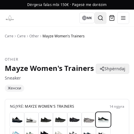
Dërgesa falas mbi 150€ · Pagesë me dorëzim
Language
MK
Сите
Сите
Other
Mayze Women's Trainers
OTHER
Mayze Women's Trainers
Shpërndaj
Sneaker
Женски
NGJYRË:
MAYZE WOMEN'S TRAINERS
14
ngjyra