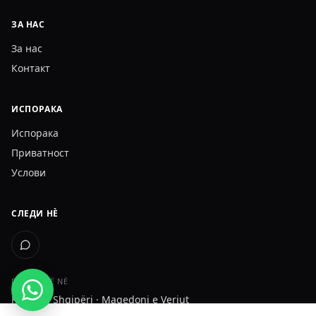
ЗА НАС
За нас
Контакт
ИСПОРАКА
Испорака
Приватност
Услови
СЛЕДИ НÈ
DËRGOJMË NË
Kosovë · Shqipëri · Maqedoni e Veriut