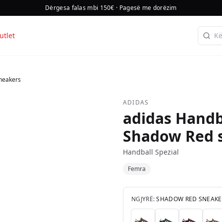
Dërgesa falas mbi 150€ · Pagesë me dorëzim
utlet
neakers
ADIDAS
adidas Handb
Shadow Red 
Handball Spezial
Femra
NGJYRË:
SHADOW RED SNEAKE