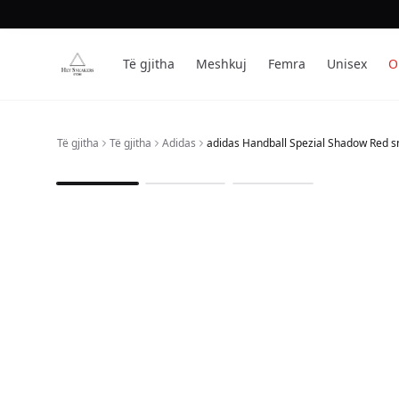
Të gjitha
Meshkuj
Femra
Unisex
O
Të gjitha
Të gjitha
Adidas
adidas Handball Spezial Shadow Red s
1
/
3