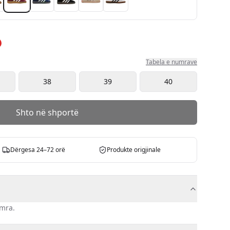
Tabela e numrave
38
39
40
Shto në shportë
Dërgesa 24–72 orë
Produkte origjinale
emra
.