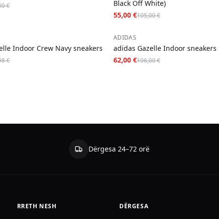
Black Off White)
00 €
55,00 €
105,00 €
−
42
%
ADIDAS
elle Indoor Crew Navy sneakers
adidas Gazelle Indoor sneakers
62,00 €
98 €
106,00 €
Dërgesa 24–72 orë
RRETH NESH
DËRGESA