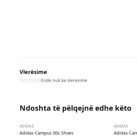
Vlerësime
Ende nuk ka vlerësime
Ndoshta të pëlqejnë edhe këto
−
48
%
−
48
%
ADIDAS
ADIDAS
Adidas Campus 00s Shoes
Adidas Cam