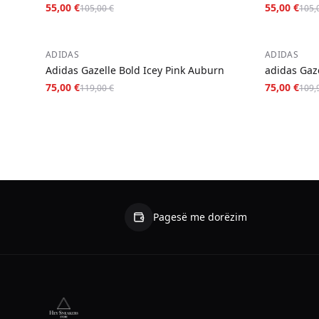
55,00 €
55,00 €
105,00 €
105,
−
37
%
−
32
%
ADIDAS
ADIDAS
Adidas Gazelle Bold Icey Pink Auburn
adidas Gaz
75,00 €
75,00 €
119,00 €
109,
Pagesë me dorëzim