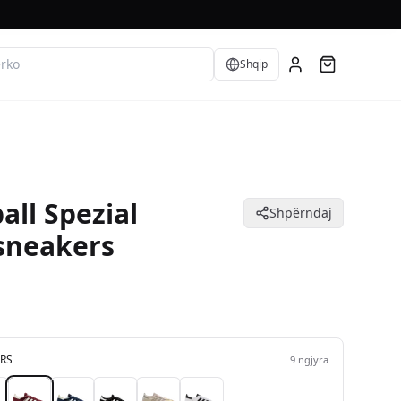
Language
Shqip
all Spezial
Shpërndaj
sneakers
RS
9
ngjyra