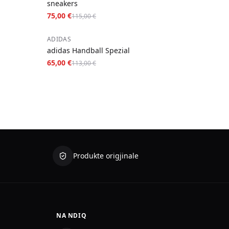
sneakers
75,00 €
115,00 €
−
42
%
ADIDAS
adidas Handball Spezial
65,00 €
113,00 €
Produkte origjinale
NA NDIQ