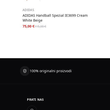
−
35
%
ADIDAS
ADIDAS Handball Spezial IE3699 Cream
White Beige
75,00 €
115,00 €
100% originalni proizvodi
PRATI NAS