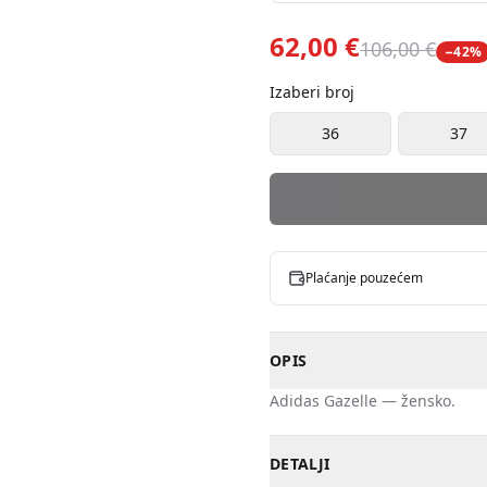
62,00 €
106,00 €
−
42
%
Izaberi broj
36
37
Plaćanje pouzećem
OPIS
Adidas
Gazelle
—
žensko
.
DETALJI