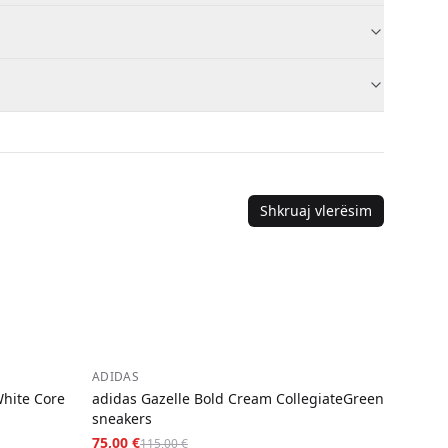
tekstil
i u mašini.
na
—
5,00 €
ndoor-sneakers-36
porudžbinama.
Shkruaj vlerësim
−
35
%
ADIDAS
White Core
adidas Gazelle Bold Cream CollegiateGreen
sneakers
75,00 €
115,00 €