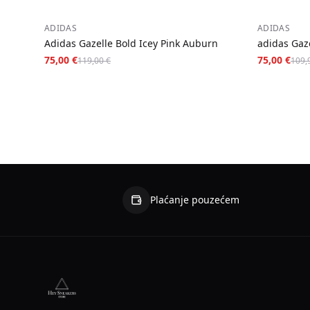
−
37
%
−
32
%
ADIDAS
ADIDAS
Adidas Gazelle Bold Icey Pink Auburn
adidas Gaz
75,00 €
75,00 €
119,00 €
109,
Plaćanje pouzećem