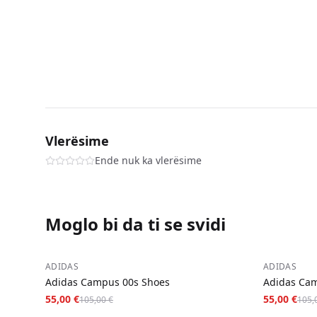
Vlerësime
Ende nuk ka vlerësime
Moglo bi da ti se svidi
−
48
%
−
48
%
ADIDAS
ADIDAS
Adidas Campus 00s Shoes
Adidas Cam
55,00 €
55,00 €
105,00 €
105,