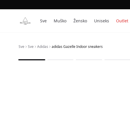
Sve
Muško
Žensko
Uniseks
Outlet
Sve
Sve
Adidas
adidas Gazelle Indoor sneakers
1
/
4