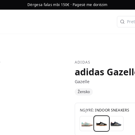
Dërgesa falas mbi 150€ · Pagesë me dorëzim
ADIDAS
adidas Gazel
Gazelle
Žensko
NGJYRË:
INDOOR SNEAKERS