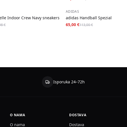
−
42
%
ADIDAS
elle Indoor Crew Navy sneakers
adidas Handball Spezial
65,00 €
98 €
113,00 €
Isporuka 24–72h
O NAMA
DOSTAVA
O nama
Dostava