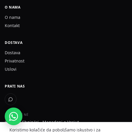
O NAMA
O nama
Kontakt
DOSTAVA
Dostava
Privatnost
Uslovi
PRATI NAS
DËRGOJMË NË
Kosovë · Shqipëri · Maqedoni e Veriut
Koristimo kolačiće da poboljšamo iskustvo i za