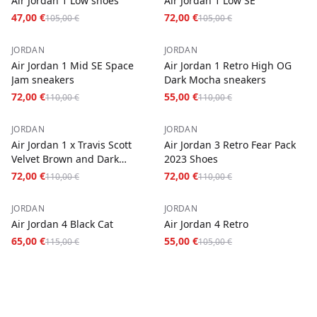
Air Jordan 1 Low shoes
Air Jordan 1 Low SE
47,00 €
72,00 €
105,00 €
105,00 €
−
35
%
−
50
%
JORDAN
JORDAN
Air Jordan 1 Mid SE Space
Air Jordan 1 Retro High OG
Jam sneakers
Dark Mocha sneakers
72,00 €
55,00 €
110,00 €
110,00 €
−
35
%
−
35
%
JORDAN
JORDAN
Air Jordan 1 x Travis Scott
Air Jordan 3 Retro Fear Pack
Velvet Brown and Dark
2023 Shoes
Mocha
72,00 €
72,00 €
110,00 €
110,00 €
−
43
%
−
48
%
JORDAN
JORDAN
Air Jordan 4 Black Cat
Air Jordan 4 Retro
65,00 €
55,00 €
115,00 €
105,00 €