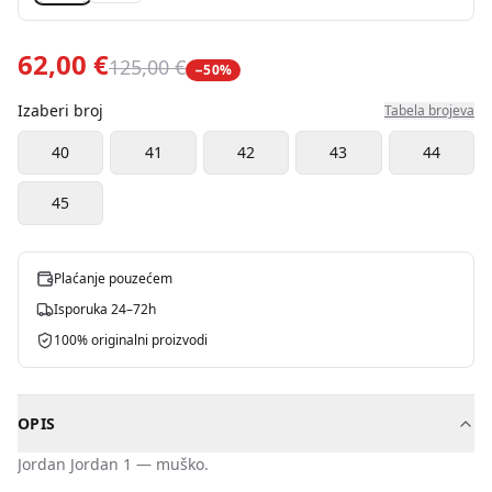
62,00 €
125,00 €
−
50
%
Izaberi broj
Tabela brojeva
40
41
42
43
44
45
Plaćanje pouzećem
Isporuka 24–72h
100% originalni proizvodi
OPIS
Jordan
Jordan 1
—
muško
.