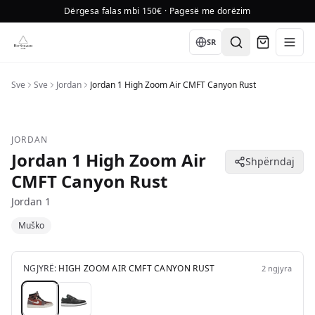
Dërgesa falas mbi 150€ · Pagesë me dorëzim
Language
SR
Sve
Sve
Jordan
Jordan 1 High Zoom Air CMFT Canyon Rust
JORDAN
Jordan 1 High Zoom Air
Shpërndaj
CMFT Canyon Rust
Jordan 1
Muško
NGJYRË:
HIGH ZOOM AIR CMFT CANYON RUST
2
ngjyra