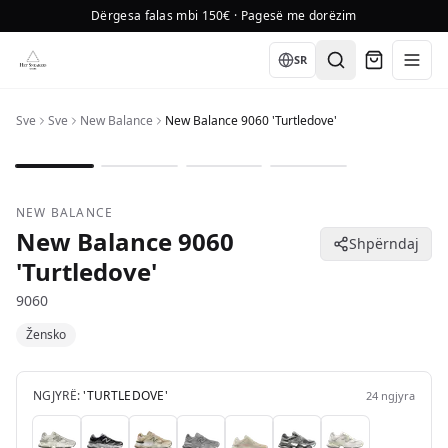
Dërgesa falas mbi 150€ · Pagesë me dorëzim
Language
SR
Sve
Sve
New Balance
New Balance 9060 'Turtledove'
1
/
4
NEW BALANCE
New Balance 9060
Shpërndaj
'Turtledove'
9060
Žensko
NGJYRË:
'TURTLEDOVE'
24
ngjyra