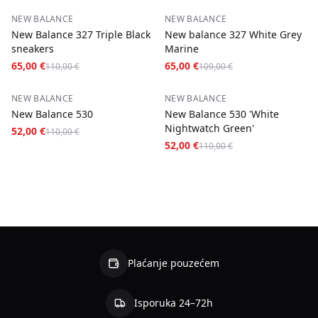
−
41
%
−
40
%
NEW BALANCE
NEW BALANCE
New Balance 327 Triple Black
New balance 327 White Grey
sneakers
Marine
65,00 €
65,00 €
110,00 €
109,00 €
−
53
%
−
53
%
NEW BALANCE
NEW BALANCE
New Balance 530
New Balance 530 'White
Nightwatch Green'
52,00 €
110,00 €
52,00 €
110,00 €
Plaćanje pouzećem
Isporuka 24–72h