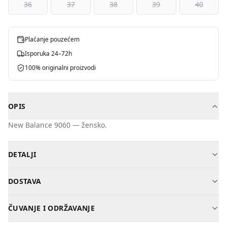
36
37
38
39
40
Plaćanje pouzećem
Isporuka 24–72h
100% originalni proizvodi
OPIS
New Balance
9060
—
žensko
.
DETALJI
Brend
New Balance
DOSTAVA
Model
9060
Kosovo
—
2-3
dana
—
2,00 €
Pol
Žensko
ČUVANJE I ODRŽAVANJE
Albanija
—
3-5
dana
—
5,00 €
Materijal
Kvalitetna koža / tekstil
Očisti vlažnom krpom. Ne prati u mašini.