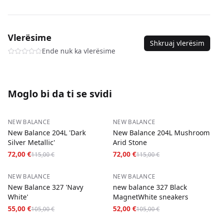
Severna Makedonija
—
3-5
dana
—
5,00 €
SKU
new-balance-9060-turtledove-36
Plaćanje pouzećem na svim porudžbinama.
Vlerësime
Shkruaj vlerësim
Ende nuk ka vlerësime
Moglo bi da ti se svidi
−
37
%
−
37
%
NEW BALANCE
NEW BALANCE
New Balance 204L 'Dark
New Balance 204L Mushroom
Silver Metallic'
Arid Stone
72,00 €
72,00 €
115,00 €
115,00 €
−
48
%
−
50
%
NEW BALANCE
NEW BALANCE
New Balance 327 'Navy
new balance 327 Black
White'
MagnetWhite sneakers
55,00 €
52,00 €
105,00 €
105,00 €