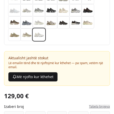
Aktualisht jashtë stokut
Lë emailin tënd dhe të njoftojmë kur kthehet — pa spam, vetëm një
email.
Më njofto kur kthehet
129,00 €
Izaberi broj
Tabela brojeva