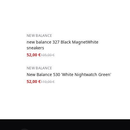
−
50
%
NEW BALANCE
new balance 327 Black MagnetWhite
sneakers
52,00 €
105,00 €
−
53
%
NEW BALANCE
New Balance 530 'White Nightwatch Green'
52,00 €
110,00 €