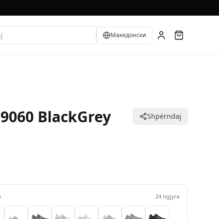
Language
Македонски
9060 BlackGrey
Shpërndaj
S
24
ngjyra