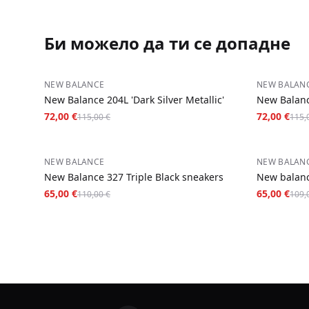
Би можело да ти се допадне
−
37
%
−
37
%
NEW BALANCE
NEW BALAN
New Balance 204L 'Dark Silver Metallic'
New Balanc
72,00 €
72,00 €
115,00 €
115,
−
41
%
−
40
%
NEW BALANCE
NEW BALAN
New Balance 327 Triple Black sneakers
New balanc
65,00 €
65,00 €
110,00 €
109,