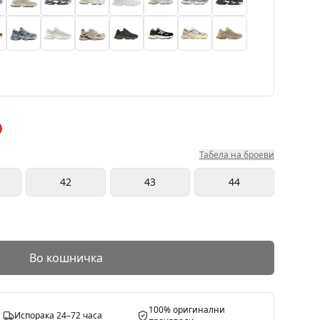
Табела на броеви
42
43
44
Во кошничка
100% оригинални
Испорака 24–72 часа