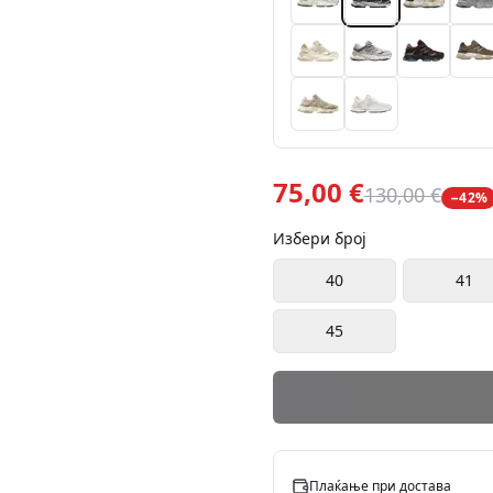
75,00 €
130,00 €
−
42
%
Избери број
40
41
45
Плаќање при достава