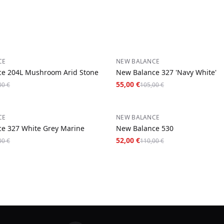
−
48
%
CE
NEW BALANCE
e 204L Mushroom Arid Stone
New Balance 327 'Navy White'
55,00 €
00 €
105,00 €
−
53
%
CE
NEW BALANCE
e 327 White Grey Marine
New Balance 530
52,00 €
00 €
110,00 €