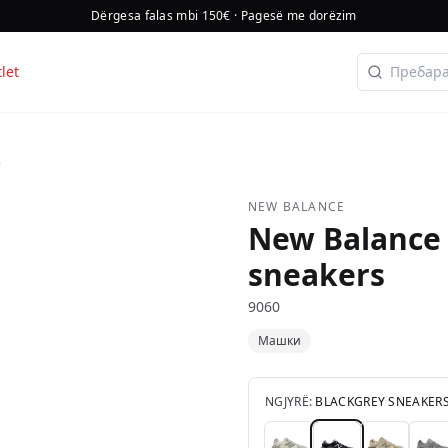
Dërgesa falas mbi 150€ · Pagesë me dorëzim
let
s
NEW BALANCE
New Balance 
sneakers
9060
Машки
NGJYRË:
BLACKGREY SNEAKER