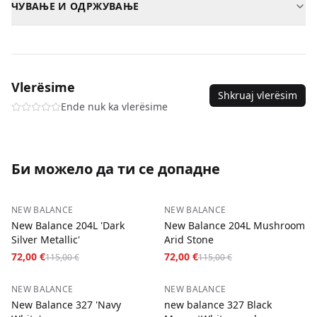
ЧУВАЊЕ И ОДРЖУВАЊЕ
Албанија
—
3-5
дена
—
5,00 €
Материјал
Квалитетна кожа / текстил
Бриши со влажна крпа. Не пери во машина.
Северна Македонија
—
3-5
дена
—
5,00 €
SKU
new-balance-9060-grey-mattertimberwolf-
sneakers-36
Плаќање при достава за сите нарачки.
Vlerësime
Shkruaj vlerësim
Ende nuk ka vlerësime
Би можело да ти се допадне
−
37
%
−
37
%
NEW BALANCE
NEW BALANCE
New Balance 204L 'Dark
New Balance 204L Mushroom
Silver Metallic'
Arid Stone
72,00 €
72,00 €
115,00 €
115,00 €
−
48
%
−
50
%
NEW BALANCE
NEW BALANCE
New Balance 327 'Navy
new balance 327 Black