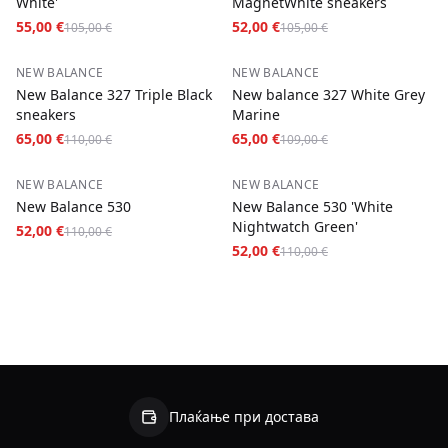
White'
MagnetWhite sneakers
55,00 €
52,00 €
105,00 €
105,00 €
−
41
%
−
40
%
NEW BALANCE
NEW BALANCE
New Balance 327 Triple Black
New balance 327 White Grey
sneakers
Marine
65,00 €
65,00 €
110,00 €
109,00 €
−
53
%
−
53
%
NEW BALANCE
NEW BALANCE
New Balance 530
New Balance 530 'White
Nightwatch Green'
52,00 €
110,00 €
52,00 €
110,00 €
Плаќање при достава