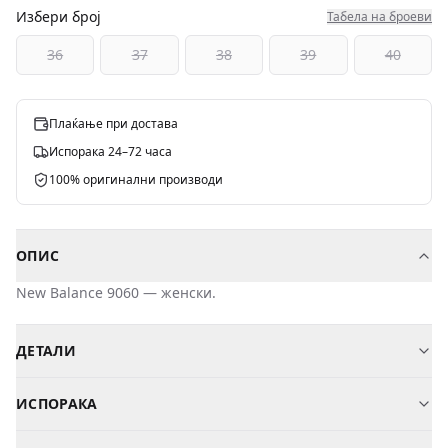
Избери број
Табела на броеви
36
37
38
39
40
Плаќање при достава
Испорака 24–72 часа
100% оригинални производи
ОПИС
New Balance
9060
—
женски
.
ДЕТАЛИ
Бренд
New Balance
ИСПОРАКА
Модел
9060
Косово
—
2-3
дена
—
2,00 €
Пол
Женски