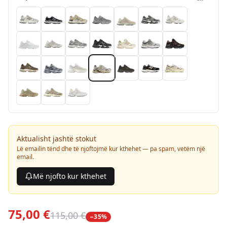
Aktualisht jashtë stokut
Lë emailin tënd dhe të njoftojmë kur kthehet — pa spam, vetëm një
email.
Më njofto kur kthehet
75,00 €
115,00 €
−
35
%