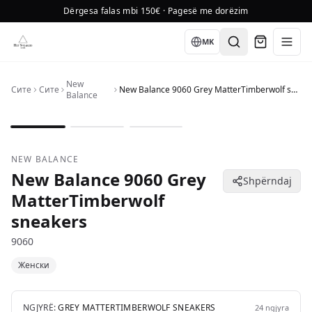
Dërgesa falas mbi 150€ · Pagesë me dorëzim
Language
MK
New
Сите
Сите
New Balance 9060 Grey MatterTimberwolf sneakers
Balance
1
/
3
NEW BALANCE
New Balance 9060 Grey
Shpërndaj
MatterTimberwolf
sneakers
9060
Женски
NGJYRË:
GREY MATTERTIMBERWOLF SNEAKERS
24
ngjyra