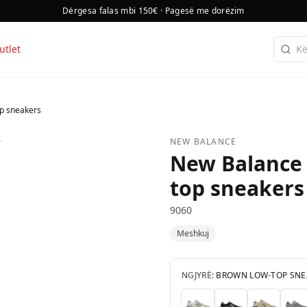
Dërgesa falas mbi 150€ · Pagesë me dorëzim
utlet
p sneakers
NEW BALANCE
New Balance 
top sneakers
9060
Meshkuj
NGJYRË:
BROWN LOW-TOP SNE