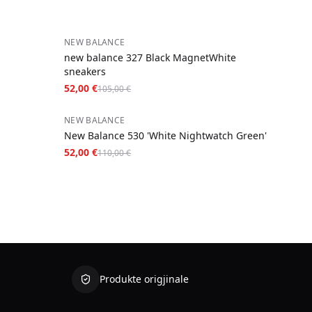
−
50
%
NEW BALANCE
new balance 327 Black MagnetWhite
sneakers
52,00 €
105,00 €
−
53
%
NEW BALANCE
New Balance 530 'White Nightwatch Green'
52,00 €
110,00 €
Produkte origjinale