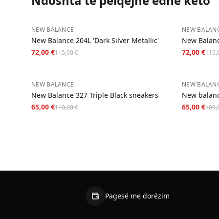
Ndoshta të pëlqejnë edhe këto
−
37
%
−
37
%
NEW BALANCE
NEW BALAN
New Balance 204L 'Dark Silver Metallic'
New Balanc
72,00 €
72,00 €
115,00 €
115,
−
41
%
−
40
%
NEW BALANCE
NEW BALAN
New Balance 327 Triple Black sneakers
New balanc
65,00 €
65,00 €
110,00 €
109,
Pagesë me dorëzim