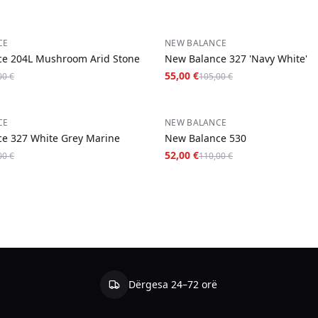
−
48
%
CE
NEW BALANCE
e 204L Mushroom Arid Stone
New Balance 327 'Navy White'
55,00 €
00 €
105,00 €
−
53
%
CE
NEW BALANCE
e 327 White Grey Marine
New Balance 530
52,00 €
00 €
110,00 €
Dërgesa 24–72 orë