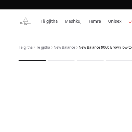
Të gjitha
Meshkuj
Femra
Unisex
O
Të gjitha
Të gjitha
New Balance
New Balance 9060 Brown low-to
1
/
4