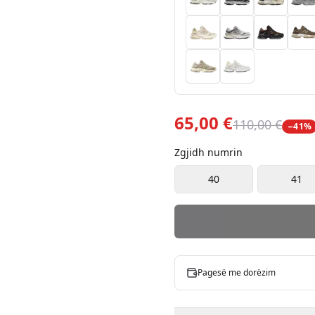
65,00 €
110,00 €
−
41
%
Zgjidh numrin
40
41
Pagesë me dorëzim