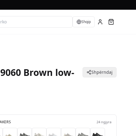
Language
Shqip
9060 Brown low-
Shpërndaj
AKERS
24
ngjyra