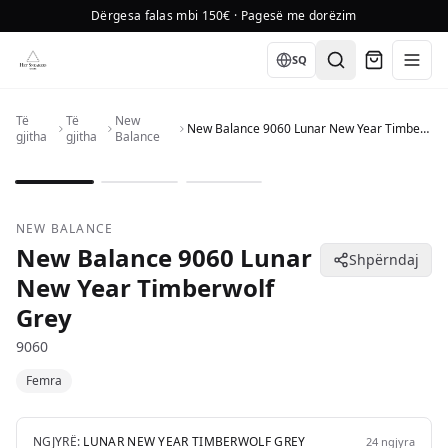
Dërgesa falas mbi 150€ · Pagesë me dorëzim
Language
SQ
Të
Të
New
New Balance 9060 Lunar New Year Timberwolf Grey
gjitha
gjitha
Balance
1
/
3
NEW BALANCE
New Balance 9060 Lunar
Shpërndaj
New Year Timberwolf
Grey
9060
Femra
NGJYRË:
LUNAR NEW YEAR TIMBERWOLF GREY
24
ngjyra