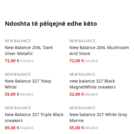
Ndoshta të pëlqejnë edhe këto
−
37
%
−
37
%
NEW BALANCE
NEW BALANCE
New Balance 204L 'Dark
New Balance 204L Mushroom
Silver Metallic'
Arid Stone
72,00 €
72,00 €
115,00 €
115,00 €
−
48
%
−
50
%
NEW BALANCE
NEW BALANCE
New Balance 327 'Navy
new balance 327 Black
White'
MagnetWhite sneakers
55,00 €
52,00 €
105,00 €
105,00 €
−
41
%
−
40
%
NEW BALANCE
NEW BALANCE
New Balance 327 Triple Black
New balance 327 White Grey
sneakers
Marine
65,00 €
65,00 €
110,00 €
109,00 €