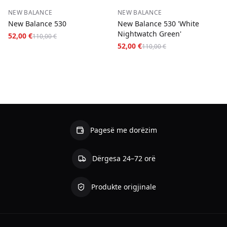
−
53
%
−
53
%
NEW BALANCE
NEW BALANCE
New Balance 530
New Balance 530 'White
Nightwatch Green'
52,00 €
110,00 €
52,00 €
110,00 €
Pagesë me dorëzim
Dërgesa 24–72 orë
Produkte origjinale