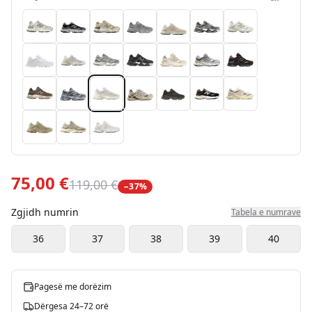
75,00 €
119,00 €
−
37
%
Zgjidh numrin
Tabela e numrave
36
37
38
39
40
Pagesë me dorëzim
Dërgesa 24–72 orë