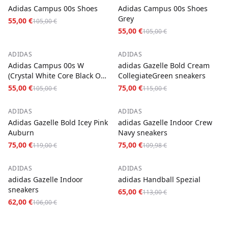
Adidas Campus 00s Shoes
Adidas Campus 00s Shoes
Grey
55,00 €
105,00 €
55,00 €
105,00 €
−
48
%
−
35
%
ADIDAS
ADIDAS
Adidas Campus 00s W
adidas Gazelle Bold Cream
(Crystal White Core Black Off
CollegiateGreen sneakers
White)
55,00 €
75,00 €
105,00 €
115,00 €
−
37
%
−
32
%
ADIDAS
ADIDAS
Adidas Gazelle Bold Icey Pink
adidas Gazelle Indoor Crew
Auburn
Navy sneakers
75,00 €
75,00 €
119,00 €
109,98 €
−
42
%
−
42
%
ADIDAS
ADIDAS
adidas Gazelle Indoor
adidas Handball Spezial
sneakers
65,00 €
113,00 €
62,00 €
106,00 €