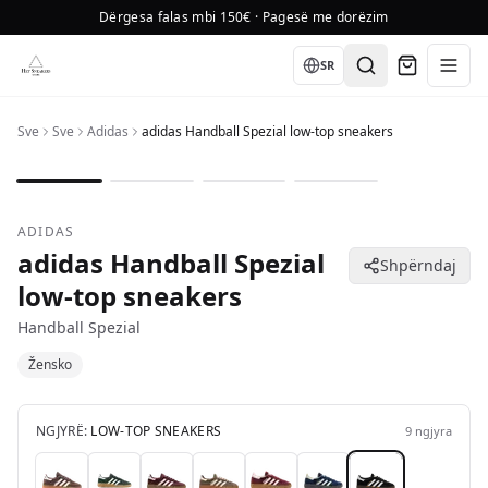
Dërgesa falas mbi 150€ · Pagesë me dorëzim
Language
SR
Sve
Sve
Adidas
adidas Handball Spezial low-top sneakers
1
/
4
ADIDAS
adidas Handball Spezial
Shpërndaj
low-top sneakers
Handball Spezial
Žensko
NGJYRË:
LOW-TOP SNEAKERS
9
ngjyra