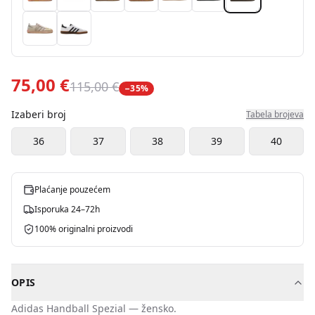
75,00 €
115,00 €
−
35
%
Izaberi broj
Tabela brojeva
36
37
38
39
40
Plaćanje pouzećem
Isporuka 24–72h
100% originalni proizvodi
OPIS
Adidas
Handball Spezial
—
žensko
.