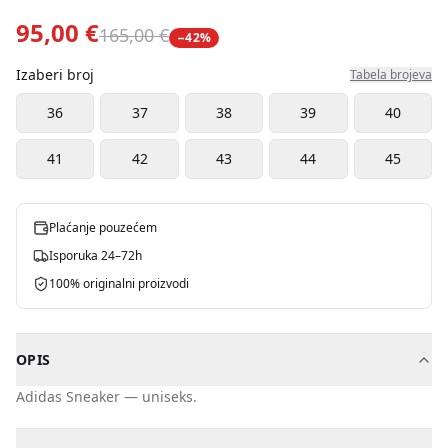
95,00 €
165,00 €
−
42
%
Izaberi broj
Tabela brojeva
36
37
38
39
40
41
42
43
44
45
Plaćanje pouzećem
Isporuka 24–72h
100% originalni proizvodi
OPIS
Adidas
Sneaker
—
uniseks
.