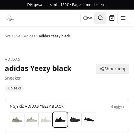
Dërgesa falas mbi 150€ · Pagesë me dorëzim
Language
SR
Sve
Sve
Adidas
adidas Yeezy black
ADIDAS
adidas Yeezy black
Shpërndaj
Sneaker
Uniseks
NGJYRË:
ADIDAS YEEZY BLACK
6
ngjyra