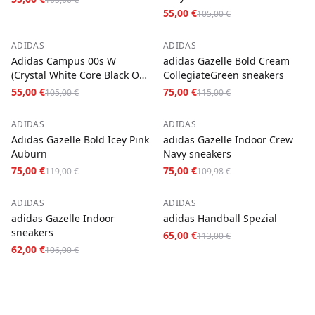
55,00 €
105,00 €
−
48
%
−
35
%
ADIDAS
ADIDAS
Adidas Campus 00s W
adidas Gazelle Bold Cream
(Crystal White Core Black Off
CollegiateGreen sneakers
White)
55,00 €
75,00 €
105,00 €
115,00 €
−
37
%
−
32
%
ADIDAS
ADIDAS
Adidas Gazelle Bold Icey Pink
adidas Gazelle Indoor Crew
Auburn
Navy sneakers
75,00 €
75,00 €
119,00 €
109,98 €
−
42
%
−
42
%
ADIDAS
ADIDAS
adidas Gazelle Indoor
adidas Handball Spezial
sneakers
65,00 €
113,00 €
62,00 €
106,00 €