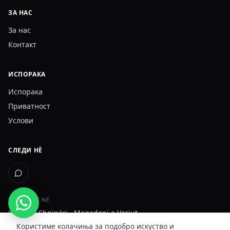
ЗА НАС
За нас
Контакт
ИСПОРАКА
Испорака
Приватност
Услови
СЛЕДИ НÈ
DËRGOJMË NË
Kosovë · Shqipëri · Maqedoni e Veriut
Користиме колачиња за подобро искуство и