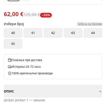
62,00 €
125,00 €
−
50
%
Избери број
Табела на броеви
40
41
42
43
44
45
Плаќање при достава
Испорака 24–72 часа
100% оригинални производи
ОПИС
Jordan
Jordan 1
—
машки
.