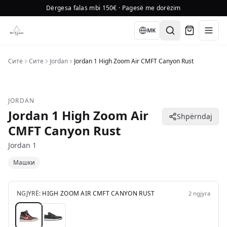
Dërgesa falas mbi 150€ · Pagesë me dorëzim
Language
MK
Сите
Сите
Jordan
Jordan 1 High Zoom Air CMFT Canyon Rust
JORDAN
Jordan 1 High Zoom Air
Shpërndaj
CMFT Canyon Rust
Jordan 1
Машки
NGJYRË:
HIGH ZOOM AIR CMFT CANYON RUST
2
ngjyra