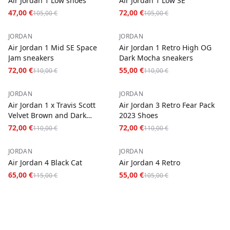
Air Jordan 1 Low shoes
Air Jordan 1 Low SE
47,00 €
72,00 €
105,00 €
105,00 €
−
35
%
−
50
%
JORDAN
JORDAN
Air Jordan 1 Mid SE Space
Air Jordan 1 Retro High OG
Jam sneakers
Dark Mocha sneakers
72,00 €
55,00 €
110,00 €
110,00 €
−
35
%
−
35
%
JORDAN
JORDAN
Air Jordan 1 x Travis Scott
Air Jordan 3 Retro Fear Pack
Velvet Brown and Dark
2023 Shoes
Mocha
72,00 €
72,00 €
110,00 €
110,00 €
−
43
%
−
48
%
JORDAN
JORDAN
Air Jordan 4 Black Cat
Air Jordan 4 Retro
65,00 €
55,00 €
115,00 €
105,00 €